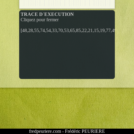
u
s
TRACE D´EXECUTION
t
Cliquez pour fermer
r
[48,28,55,74,54,33,70,53,65,85,22,21,15,19,77,49,75,99,2,
é
s
R
e
c
h
e
r
c
h
e
fredpeuriere.com - Frédéric PEURIERE