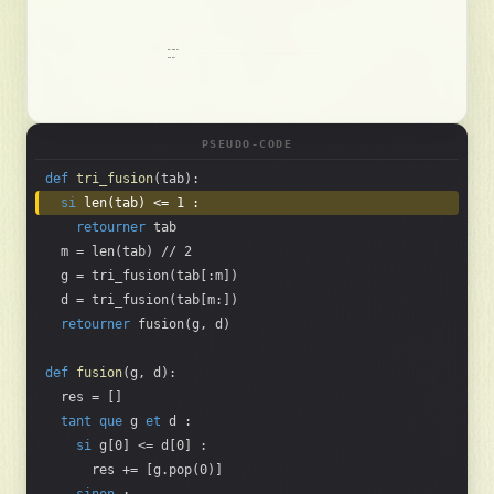
u
s
DIVISION
FUSION
t
r
é
PSEUDO-CODE
s
def
tri_fusion
(tab):
si
 len(tab) <= 1 :
retourner
 tab
R
  m = len(tab) // 2
e
  g = tri_fusion(tab[:m])
c
  d = tri_fusion(tab[m:])
h
retourner
 fusion(g, d)
e
def
fusion
(g, d):
r
  res = []
c
tant que
 g 
et
 d :
h
si
 g[0] <= d[0] :
e
      res += [g.pop(0)]