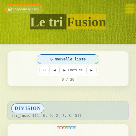
☰
fredpeuriere.com
×
Le tri
Fusion
A
l
g
o
r
↻ Nouvelle liste
i
↺
◀
▶
Lecture
▶
t
0 / 20
h
m
e
s
DIVISION
i
tri_fusion([1, 6, 9, 2, 7, 3, 5])
l
1
6
9
2
7
3
5
l