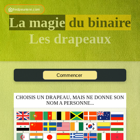
A
fredpeuriere.com
l
La magie
du binaire
g
o
Les drapeaux
r
i
t
h
m
Commencer
e
s
i
CHOISIS UN DRAPEAU, MAIS NE DONNE SON
NOM A PERSONNE...
l
l
u
s
t