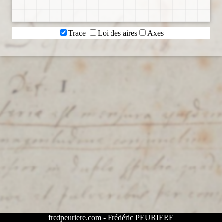
C
Trace
Loi des aires
Axes
h
u
t
e
s
u
r
T
e
r
r
e
L
fredpeuriere.com - Frédéric PEURIERE
e