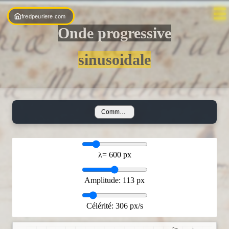
☰
fredpeuriere.com
Onde progressive
sinusoidale
S
i
n
u
Commencer
s
o
i
λ=
600 px
d
e
Amplitude:
113 px
s
Célérité:
306 px/s
O