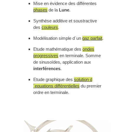
Mise en évidence des différentes
phases
de la
Lune
.
Synthèse additive et soustractive
des
couleurs
.
Modélisation simple d´un
gaz parfait
.
Etude mathématique des
ondes
progressives
en terminale. Somme
de sinusoïdes, application aux
interférences
.
Etude graphique des
solution d
´equations différentielles
du premier
ordre en terminale.