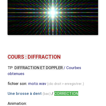
COURS : DIFFRACTION
TP:
DIFFRACTION ET DOPPLER
/ Courbes
obtenues
fichier son:
moto.wav
(clic droit > enregistrer..)
Une brosse à dent
/
CORRECTION
(bac)
Animation: